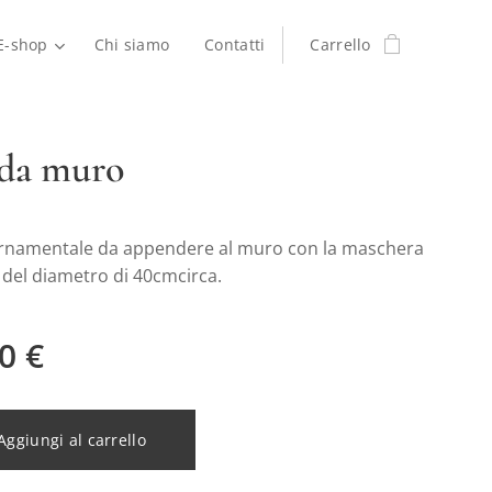
E-shop
Chi siamo
Contatti
Carrello
 da muro
rnamentale da appendere al muro con la maschera
e del diametro di 40cmcirca.
0
€
Aggiungi al carrello