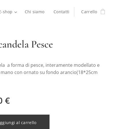
E-shop
Chi siamo
Contatti
Carrello
candela Pesce
la a forma di pesce, interamente modellato e
 mano con ornato su fondo arancio(18*25cm
0
€
ggiungi al carrello