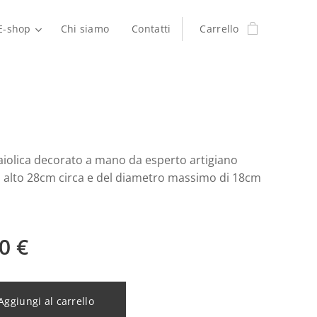
E-shop
Chi siamo
Contatti
Carrello
aiolica decorato a mano da esperto artigiano
, alto 28cm circa e del diametro massimo di 18cm
0
€
Aggiungi al carrello